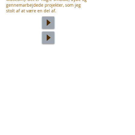
gennemarbejdede projekter, som jeg
stolt af at være en del af.
Nogle af alle de virksomheder og
brands, hvor min stemme har
været ind over
CopenPay /Visit Copenhagen, Novo
Nordisk, Meta, Carlsberg, DTU,
Moesgaard Museum, Viaplay, Ecco,
Vistaprint, Fedex, Køge Museum,
Danmarks Borgcenter, Studieskolen,
Cimber, BBC2, Rejsekort, Altibox, Plus Tel,
Arla, Koberg, CBeebies, Lego, Iberia
Airlines, Sun Express Flight, Audionova,
Body Shop, Zylinc, Fashion Angels, Now
Pensions, ESOL Examinations, BBC
Entertainment, Allergan, PackTiger,
Midtjyllands Avis, Altro Exhibition,
Alecardio, Aero sleep, Experian, Verisign,
Sympony, Vectone Mobile, Global Fund,
Princess Celeste, Dell, Honda, Elisabeth