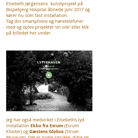
Elsebeth Jørgensens kunstprojekt på
Bispebjerg Hospital åbnede juni 2017 og
kører nu som fast installation.
Tag din smartphone og høretelefoner
med og oplev projektet 'on site' eller klik
på billedet her under.
Jeg har også medvirket i Elsebeths lyd
installation
Ekko fra Esrum
(Esrum
Kloster) og
Gæstens Globus
(Struer
Museum). Det er nogle smukke, dybe og